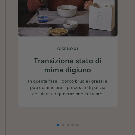
GIORNO 01
Transizione stato di
Co
mima digiuno
In questa fase il corpo brucia i grassi e
La
può cominciare il processo di pulizia
cellulare e rigenerazione cellulare.
ch
All