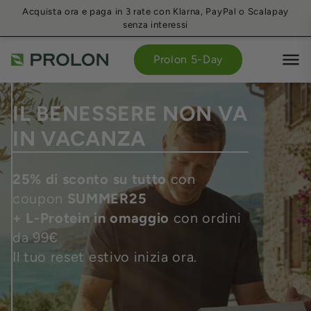
Acquista ora e paga in 3 rate con Klarna, PayPal o Scalapay
senza interessi
Prolon 5-Day
ProLon®
Italia
IL BENESSERE NON VA
IN VACANZA
25% di sconto su tutto
con
coupon
SUMMER25
+ L-Protein in omaggio
con ordini
da 99€
Il tuo reset estivo inizia ora.