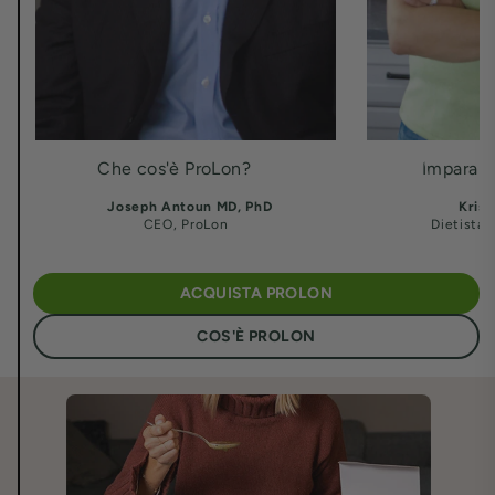
Che cos'è ProLon?
Impara d
Joseph Antoun MD, PhD
Kristi
CEO, ProLon
Dietista,
ACQUISTA PROLON
COS'È PROLON