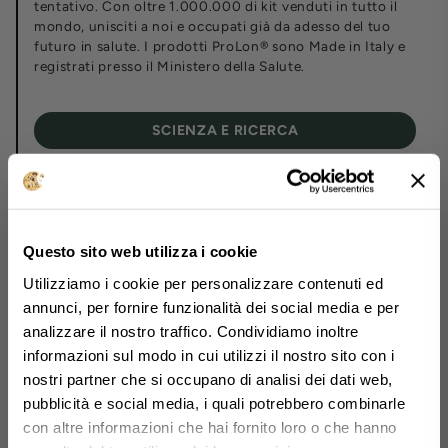
tentativo. Con oltre 1.000.000 di kit venduti in tutto il
mondo, unisciti a noi e occupati già da adesso del tuo
futuro in salute. I prodotti ProLon® sono Made in Italy e
registrati presso il Ministero della Salute.
SCIENZA E RICERCA
Questo sito web utilizza i cookie
Supportato da oltre 25
Ad agosto, finalmente, hai
Utilizziamo i cookie per personalizzare contenuti ed
anni di ricerca
annunci, per fornire funzionalità dei social media e per
tempo per te
analizzare il nostro traffico. Condividiamo inoltre
Approfitta subito della nostra promozione:
informazioni sul modo in cui utilizzi il nostro sito con i
Ou Le nostre tecnologie innovative sono state
25% di sconto
fino al
23 agosto
ha il
su
nostri partner che si occupano di analisi dei dati web,
sottoposte a rigorosi test indipendenti da parte di
tutto.
pubblicità e social media, i quali potrebbero combinarle
alcune delle istituzioni e dei centri medici più prestigiosi
con altre informazioni che hai fornito loro o che hanno
al mondo. Queste collaborazioni, che rappresentano il
In più, su un
ordine minimo di 99€
ricevi
L-
fondamento di L-Nutra, sono state fondamentali per